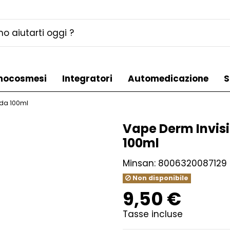
mocosmesi
Integratori
Automedicazione
S
 da 100ml
Vape Derm Invisi
100ml
Minsan:
8006320087129
Non disponibile
9,50 €
Tasse incluse