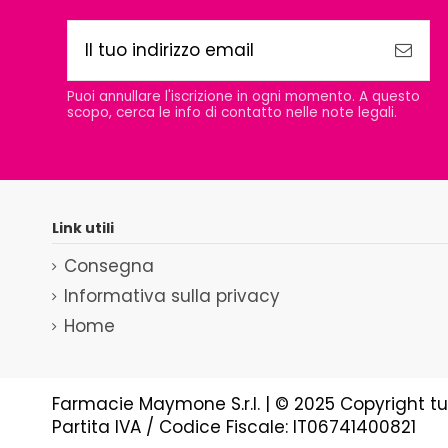
Puoi annullare l'iscrizione in ogni momento. A questo
scopo, cerca le info di contatto nelle note legali.
Link utili
Consegna
Informativa sulla privacy
Home
Farmacie Maymone S.r.l. | © 2025 Copyright tutti 
Partita IVA / Codice Fiscale: IT06741400821