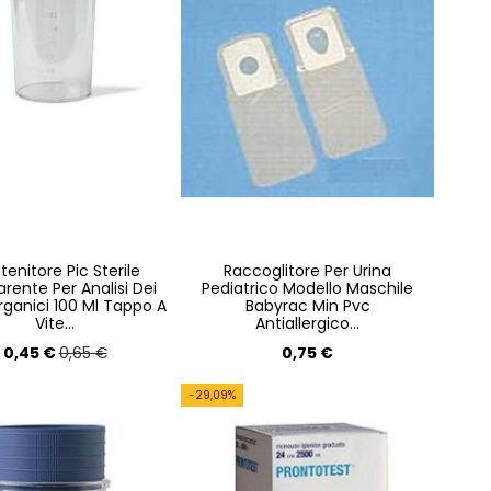
enitore Pic Sterile
Raccoglitore Per Urina
rente Per Analisi Dei
Pediatrico Modello Maschile
Organici 100 Ml Tappo A
Babyrac Min Pvc
Vite...
Antiallergico...
0,45 €
0,75 €
0,65 €
-29,09%