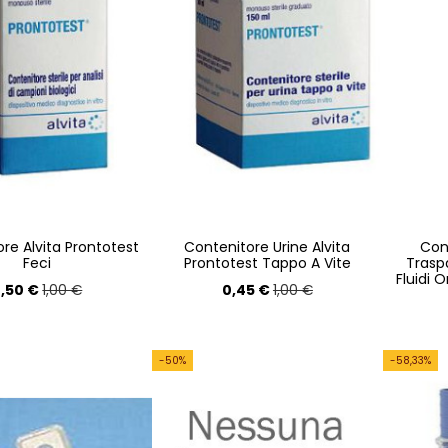
re Alvita Prontotest
Contenitore Urine Alvita
Cont
Feci
Prontotest Tappo A Vite
Traspa
Fluidi 
,50 €
0,45 €
1,00 €
1,00 €
-50%
-58,33%