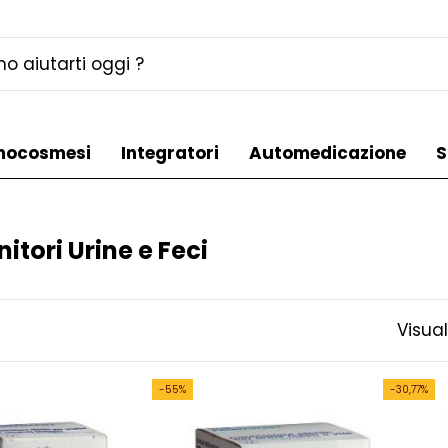
mocosmesi
Integratori
Automedicazione
S
itori Urine e Feci
Visual
-55%
-30,77%