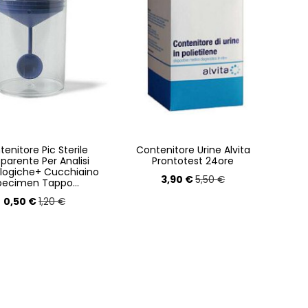
enitore Pic Sterile
Contenitore Urine Alvita
parente Per Analisi
Prontotest 24ore
logiche+ Cucchiaino
3,90 €
5,50 €
pecimen Tappo...
0,50 €
1,20 €