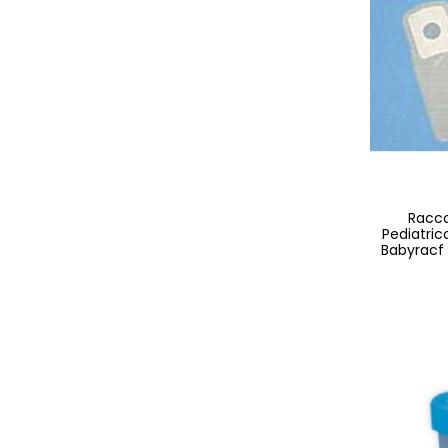
Racco
Pediatri
Babyracf I