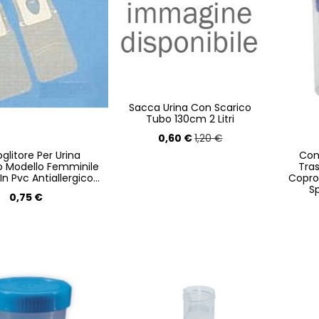
Sacca Urina Con Scarico
Tubo 130cm 2 Litri
0,60 €
1,20 €
glitore Per Urina
Cont
co Modello Femminile
Tras
n Pvc Antiallergico...
Copro
S
0,75 €