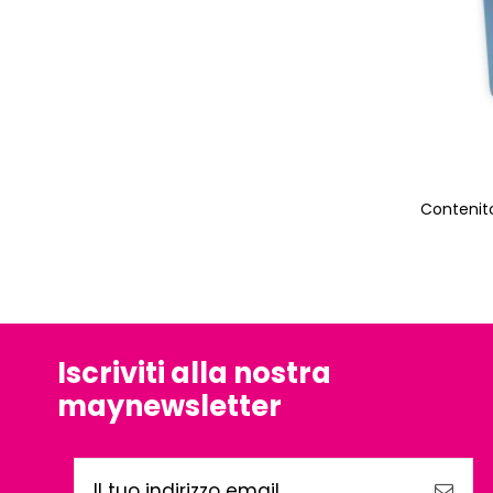
Contenito
Iscriviti alla nostra
maynewsletter