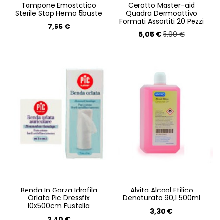
Tampone Emostatico
Cerotto Master-aid
Sterile Stop Hemo 5buste
Quadra Dermoattivo
Formati Assortiti 20 Pezzi
7,65 €
5,05 €
5,90 €
Benda In Garza Idrofila
Alvita Alcool Etilico
Orlata Pic Dressfix
Denaturato 90,1 500ml
10x500cm Fustella
3,30 €
2,40 €