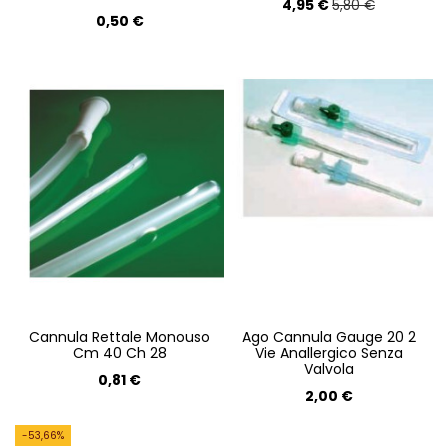
4,95 €
5,80 €
0,50 €
Cannula Rettale Monouso
Ago Cannula Gauge 20 2
Cm 40 Ch 28
Vie Anallergico Senza
Valvola
0,81 €
2,00 €
-53,66%