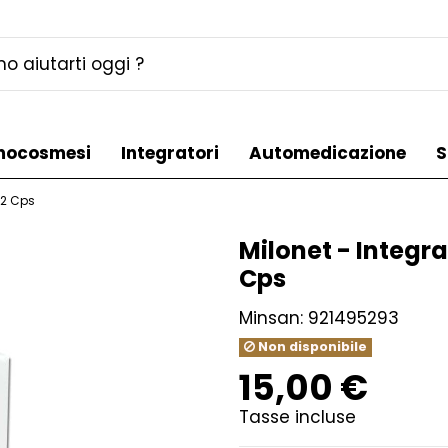
mocosmesi
Integratori
Automedicazione
S
 12 Cps
Milonet - Integra
Cps
Minsan:
921495293
Non disponibile
15,00 €
Tasse incluse