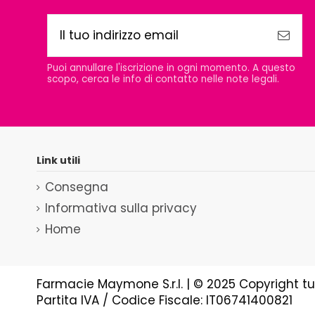
Puoi annullare l'iscrizione in ogni momento. A questo
scopo, cerca le info di contatto nelle note legali.
Link utili
Consegna
Informativa sulla privacy
Home
Farmacie Maymone S.r.l. | © 2025 Copyright tutti 
Partita IVA / Codice Fiscale: IT06741400821