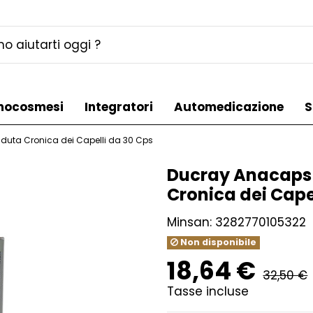
mocosmesi
Integratori
Automedicazione
S
duta Cronica dei Capelli da 30 Cps
Ducray Anacaps 
Cronica dei Cape
Minsan:
3282770105322
Non disponibile
18,64 €
32,50 €
Tasse incluse