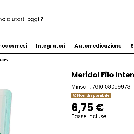
mocosmesi
Integratori
Automedicazione
S
a 40m
Meridol Filo Int
Minsan:
7610108059973
Non disponibile
6,75 €
Tasse incluse