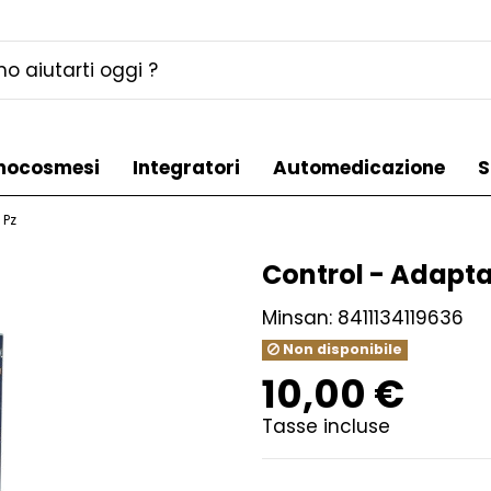
mocosmesi
Integratori
Automedicazione
S
 Pz
Control - Adapta 
Minsan:
8411134119636
Non disponibile
10,00 €
Tasse incluse