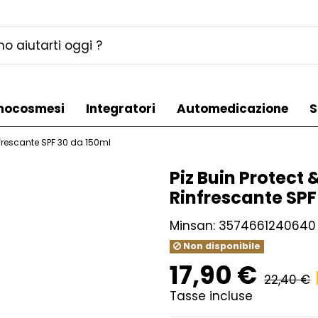
mocosmesi
Integratori
Automedicazione
S
nfrescante SPF 30 da 150ml
Piz Buin Protect
Rinfrescante SPF
Minsan:
3574661240640
Non disponibile
17,90 €
22,40 €
Tasse incluse